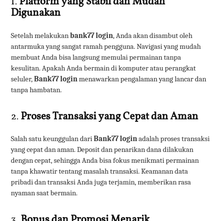
1.
Platform yang Stabil dan Mudah
Digunakan
Setelah melakukan
bank77 login
, Anda akan disambut oleh
antarmuka yang sangat ramah pengguna. Navigasi yang mudah
membuat Anda bisa langsung memulai permainan tanpa
kesulitan. Apakah Anda bermain di komputer atau perangkat
seluler,
Bank77 login
menawarkan pengalaman yang lancar dan
tanpa hambatan.
2.
Proses Transaksi yang Cepat dan Aman
Salah satu keunggulan dari
Bank77 login
adalah proses transaksi
yang cepat dan aman. Deposit dan penarikan dana dilakukan
dengan cepat, sehingga Anda bisa fokus menikmati permainan
tanpa khawatir tentang masalah transaksi. Keamanan data
pribadi dan transaksi Anda juga terjamin, memberikan rasa
nyaman saat bermain.
3.
Bonus dan Promosi Menarik