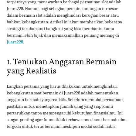
terpercaya yang menawarkan berbagai permainan slot adalah
Juara228. Namun, bagi sebagian pemain, tantangan terbesar
dalam bermain slot adalah menghindari kerugian besar atau
bahkan kebangkrutan. Artikel ini akan memberikan beberapa
strategi taruhan anti bangkrut yang bisa membantu kamu
bermain lebih bijak dan memaksimalkan peluang menang di
Juara228
.
1. Tentukan Anggaran Bermain
yang Realistis
Langkah pertama yang harus dilakukan untuk menghindari
kebangkrutan saat bermain di Juara228 adalah menentukan
anggaran bermain yang realistis. Sebelum memulai permainan,
pastikan untuk menetapkan jumlah uang yang siap kamu
pertaruhkan tanpa mempengaruhi kebutuhan finansialmu. Ini
sangat penting agar kamu tidak terbawa emosi saat bermain dan
tergoda untuk terus bermain meskipun modal sudah habis.