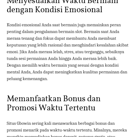
Menyesuaikan Waktu Bermain
dengan Kondisi Emosional
Kondisi emosional Anda saat bermain juga memainkan peran
penting dalam pengalaman bermain slot.
Bermain saat Anda
merasa tenang dan fokus dapat membantu Anda membuat
keputusan yang lebih rasional dan menghindari kesalahan akibat
emosi.
Jika Anda merasa lelah, stres, atau terganggu, sebaiknya
tunda sesi permainan Anda hingga Anda merasa lebih baik.
Dengan memilih waktu bermain yang sesuai dengan kondisi
mental Anda, Anda dapat meningkatkan kualitas permainan dan
peluang kemenangan.
​
Memanfaatkan Bonus dan
Promosi Waktu Tertentu
Situs Gbowin sering kali menawarkan berbagai bonus dan
promosi menarik pada waktu-waktu tertentu.
Misalnya, mereka
mungkin menyediakan bonus deposit, putaran gratis, atau