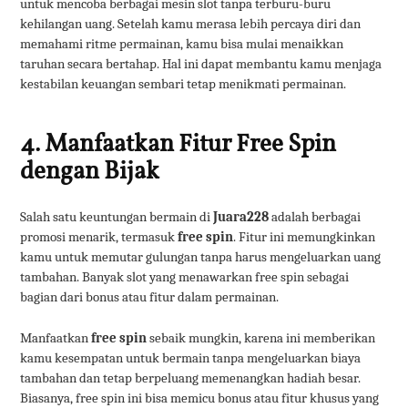
untuk mencoba berbagai mesin slot tanpa terburu-buru
kehilangan uang. Setelah kamu merasa lebih percaya diri dan
memahami ritme permainan, kamu bisa mulai menaikkan
taruhan secara bertahap. Hal ini dapat membantu kamu menjaga
kestabilan keuangan sembari tetap menikmati permainan.
4. Manfaatkan Fitur Free Spin
dengan Bijak
Salah satu keuntungan bermain di
Juara228
adalah berbagai
promosi menarik, termasuk
free spin
. Fitur ini memungkinkan
kamu untuk memutar gulungan tanpa harus mengeluarkan uang
tambahan. Banyak slot yang menawarkan free spin sebagai
bagian dari bonus atau fitur dalam permainan.
Manfaatkan
free spin
sebaik mungkin, karena ini memberikan
kamu kesempatan untuk bermain tanpa mengeluarkan biaya
tambahan dan tetap berpeluang memenangkan hadiah besar.
Biasanya, free spin ini bisa memicu bonus atau fitur khusus yang