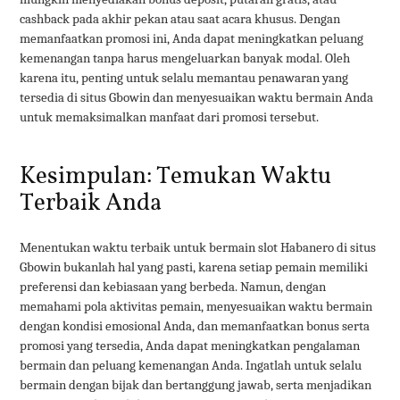
cashback pada akhir pekan atau saat acara khusus.
Dengan
memanfaatkan promosi ini, Anda dapat meningkatkan peluang
kemenangan tanpa harus mengeluarkan banyak modal.
Oleh
karena itu, penting untuk selalu memantau penawaran yang
tersedia di situs Gbowin dan menyesuaikan waktu bermain Anda
untuk memaksimalkan manfaat dari promosi tersebut.
Kesimpulan: Temukan Waktu
Terbaik Anda
Menentukan waktu terbaik untuk bermain slot Habanero di situs
Gbowin bukanlah hal yang pasti, karena setiap pemain memiliki
preferensi dan kebiasaan yang berbeda.
Namun, dengan
memahami pola aktivitas pemain, menyesuaikan waktu bermain
dengan kondisi emosional Anda, dan memanfaatkan bonus serta
promosi yang tersedia, Anda dapat meningkatkan pengalaman
bermain dan peluang kemenangan Anda.
Ingatlah untuk selalu
bermain dengan bijak dan bertanggung jawab, serta menjadikan