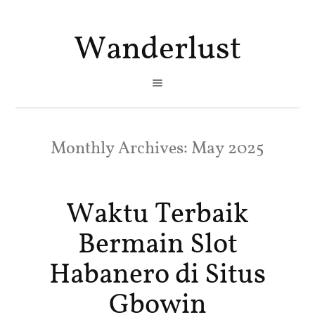
Wanderlust
Monthly Archives:
May 2025
Waktu Terbaik
Bermain Slot
Habanero di Situs
Gbowin​