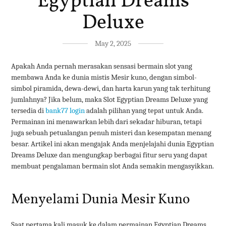
Egyptian Dreams
Deluxe
May 2, 2025
Apakah Anda pernah merasakan sensasi bermain slot yang
membawa Anda ke dunia mistis Mesir kuno, dengan simbol-
simbol piramida, dewa-dewi, dan harta karun yang tak terhitung
jumlahnya? Jika belum, maka Slot Egyptian Dreams Deluxe yang
tersedia di
bank77 login
adalah pilihan yang tepat untuk Anda.
Permainan ini menawarkan lebih dari sekadar hiburan, tetapi
juga sebuah petualangan penuh misteri dan kesempatan menang
besar. Artikel ini akan mengajak Anda menjelajahi dunia Egyptian
Dreams Deluxe dan mengungkap berbagai fitur seru yang dapat
membuat pengalaman bermain slot Anda semakin mengasyikkan.
Menyelami Dunia Mesir Kuno
Saat pertama kali masuk ke dalam permainan Egyptian Dreams