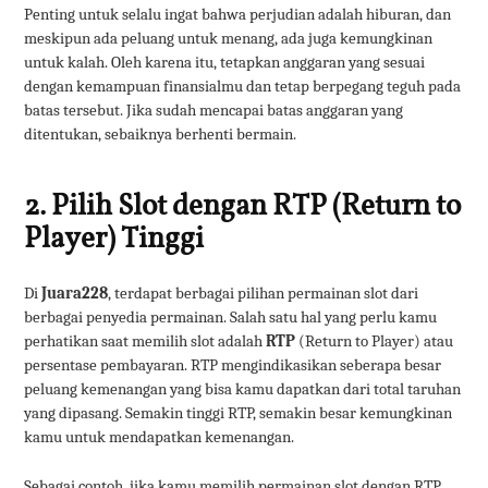
Penting untuk selalu ingat bahwa perjudian adalah hiburan, dan
meskipun ada peluang untuk menang, ada juga kemungkinan
untuk kalah. Oleh karena itu, tetapkan anggaran yang sesuai
dengan kemampuan finansialmu dan tetap berpegang teguh pada
batas tersebut. Jika sudah mencapai batas anggaran yang
ditentukan, sebaiknya berhenti bermain.
2. Pilih Slot dengan RTP (Return to
Player) Tinggi
Di
Juara228
, terdapat berbagai pilihan permainan slot dari
berbagai penyedia permainan. Salah satu hal yang perlu kamu
perhatikan saat memilih slot adalah
RTP
(Return to Player) atau
persentase pembayaran. RTP mengindikasikan seberapa besar
peluang kemenangan yang bisa kamu dapatkan dari total taruhan
yang dipasang. Semakin tinggi RTP, semakin besar kemungkinan
kamu untuk mendapatkan kemenangan.
Sebagai contoh, jika kamu memilih permainan slot dengan RTP