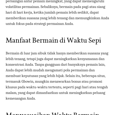
persaingan antar pemain meningkat, yang dapat memengaruhi
volatilitas permainan.
Sebaliknya, bermain pada pagi atau siang
hari di hari kerja, ketika jumlah pemain lebih sedikit, dapat
memberikan suasana yang lebih tenang dan memungkinkan Anda
untuk fokus pada strategi permainan Anda.
Manfaat Bermain di Waktu Sepi
Bermain di luar jam sibuk tidak hanya memberikan suasana yang
lebih tenang, tetapi juga dapat meningkatkan kenyamanan dan
konsentrasi Anda.
Tanpa gangguan dari banyaknya pemain lain,
Anda dapat lebih mudah mengamati pola permainan dan
membuat keputusan yang lebih bijak.
Selain itu, beberapa situs,
termasuk Gbowin, mungkin menawarkan bonus atau promosi
khusus pada waktu-waktu tertentu, seperti pagi hari atau tengah
malam, yang dapat dimanfaatkan untuk meningkatkan peluang
kemenangan Anda.