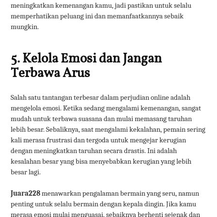
meningkatkan kemenangan kamu, jadi pastikan untuk selalu
memperhatikan peluang ini dan memanfaatkannya sebaik
mungkin.
5. Kelola Emosi dan Jangan
Terbawa Arus
Salah satu tantangan terbesar dalam perjudian online adalah
mengelola emosi. Ketika sedang mengalami kemenangan, sangat
mudah untuk terbawa suasana dan mulai memasang taruhan
lebih besar. Sebaliknya, saat mengalami kekalahan, pemain sering
kali merasa frustrasi dan tergoda untuk mengejar kerugian
dengan meningkatkan taruhan secara drastis. Ini adalah
kesalahan besar yang bisa menyebabkan kerugian yang lebih
besar lagi.
Juara228
menawarkan pengalaman bermain yang seru, namun
penting untuk selalu bermain dengan kepala dingin. Jika kamu
merasa emosi mulai menguasai, sebaiknya berhenti sejenak dan