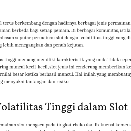
al terus berkembang dengan hadirnya berbagai jenis permainan 
an berbeda bagi setiap pemain. Di berbagai komunitas, istil
asan seputar permainan slot dengan volatilitas tinggi yang 
g lebih menegangkan dan penuh kejutan.
tas tinggi memang memiliki karakteristik yang unik. Tidak sep
ering muncul kecil-kecil, slot jenis ini cenderung memberikan
bernilai besar ketika berhasil muncul. Hal inilah yang membuat
g menyukai tantangan dan risiko.
olatilitas Tinggi dalam Slot
ermainan slot mengacu pada tingkat risiko dan frekuensi kemen