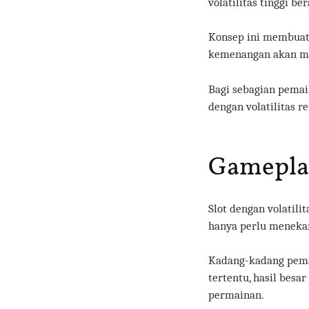
volatilitas tinggi be
Konsep ini membuat
kemenangan akan mu
Bagi sebagian pemain
dengan volatilitas 
Gamepla
Slot dengan volatil
hanya perlu menekan 
Kadang-kadang pema
tertentu, hasil besa
permainan.