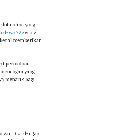
slot online yang
ah
dewa 22
sering
dikenal memberikan
erti permainan
 kemenangan yang
nya menarik bagi
angan. Slot dengan