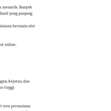
ik menarik. Banyak
asil yang panjang.
alaman bermain slot
t online.
gan, kejutan, dan
o tinggi
ri tren permainan