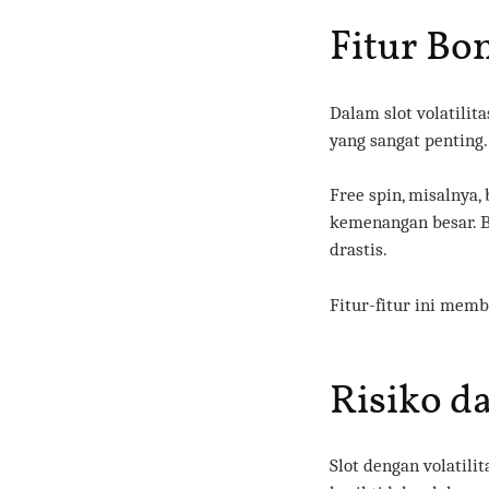
Fitur Bo
Dalam slot volatilita
yang sangat penting.
Free spin, misalnya,
kemenangan besar. B
drastis.
Fitur-fitur ini mem
Risiko d
Slot dengan volatil