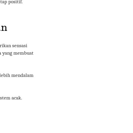
ap positif.
an
rikan sensasi
ma yang membuat
 lebih mendalam
istem acak.