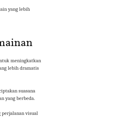
ain yang lebih
rmainan
 untuk meningkatkan
ang lebih dramatis
ciptakan suasana
an yang berbeda.
 perjalanan visual