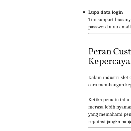
Lupa data login
Tim support biasany
password atau email
Peran Cus
Kepercaya
Dalam industri slot 
cara membangun kepe
Ketika pemain tahu
merasa lebih nyaman
yang memahami penti
reputasi jangka panj