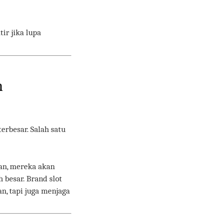
ir jika lupa
n
erbesar. Salah satu
an, mereka akan
besar. Brand slot
, tapi juga menjaga