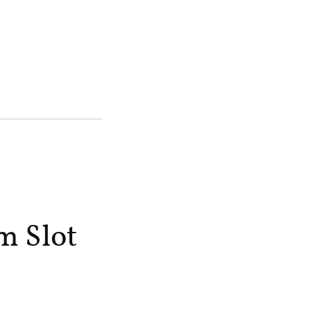
m Slot