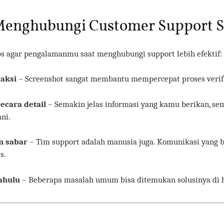
 Menghubungi Customer Support S
ps agar pengalamanmu saat menghubungi support lebih efektif:
saksi
– Screenshot sangat membantu mempercepat proses verifi
ecara detail
– Semakin jelas informasi yang kamu berikan, se
ni.
n sabar
– Tim support adalah manusia juga. Komunikasi yang 
s.
ahulu
– Beberapa masalah umum bisa ditemukan solusinya di