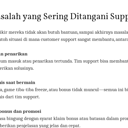
alah yang Sering Ditangani Supp
kir mereka tidak akan butuh bantuan, sampai akhirnya masala
ntoh situasi di mana customer support sangat membantu, antara
an penarikan
lum masuk atau penarikan tertunda. Tim support bisa memban
rikan solusinya.
is saat bermain
ka, game tiba-tiba freeze, atau bonus tidak muncul—semua ini b
is dari tim support.
bonus dan promosi
sa bingung dengan syarat klaim bonus atau batasan dalam pr
erikan penjelasan yang jelas dan cepat.