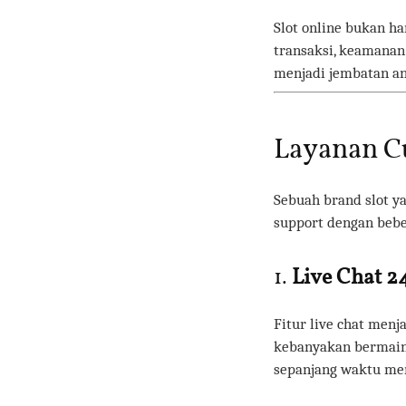
Slot online bukan h
transaksi, keamanan
menjadi jembatan an
Layanan Cu
Sebuah brand slot y
support dengan beber
1.
Live Chat 2
Fitur live chat menj
kebanyakan bermain d
sepanjang waktu me