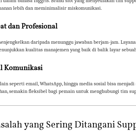
 dalam bahasa Inggris. Brand slot yang menyediakan tim suppo
nan lebih dan meminimalisir miskomunikasi.
t dan Profesional
menjengkelkan daripada menunggu jawaban berjam-jam. Layanan
enunjukkan kualitas manajemen yang baik di balik layar sebuah
l Komunikasi
si lain seperti email, WhatsApp, hingga media sosial bisa menjad
han, semakin fleksibel bagi pemain untuk menghubungi tim sup
alah yang Sering Ditangani Supp