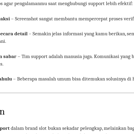
ps agar pengalamanmu saat menghubungi support lebih efektif:
saksi
– Screenshot sangat membantu mempercepat proses verifi
ecara detail
– Semakin jelas informasi yang kamu berikan, se
ni.
n sabar
– Tim support adalah manusia juga. Komunikasi yang 
s.
ahulu
– Beberapa masalah umum bisa ditemukan solusinya di
n
port
dalam brand slot bukan sekadar pelengkap, melainkan bag