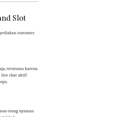
and Slot
nyediakan customer
saja, terutama karena
live chat aktif
nya.
emua orang nyaman