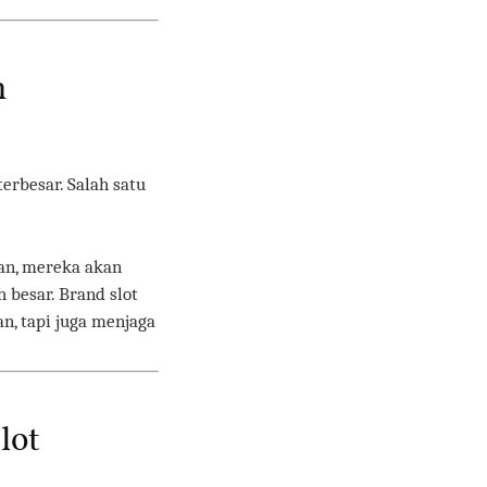
n
erbesar. Salah satu
an, mereka akan
besar. Brand slot
, tapi juga menjaga
lot