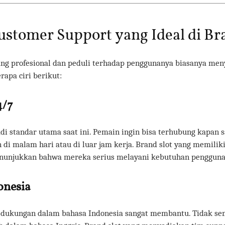
stomer Support yang Ideal di Br
ang profesional dan peduli terhadap penggunanya biasanya me
apa ciri berikut:
4/7
adi standar utama saat ini. Pemain ingin bisa terhubung kapan 
i malam hari atau di luar jam kerja. Brand slot yang memiliki 
nunjukkan bahwa mereka serius melayani kebutuhan pengguna
onesia
, dukungan dalam bahasa Indonesia sangat membantu. Tidak s