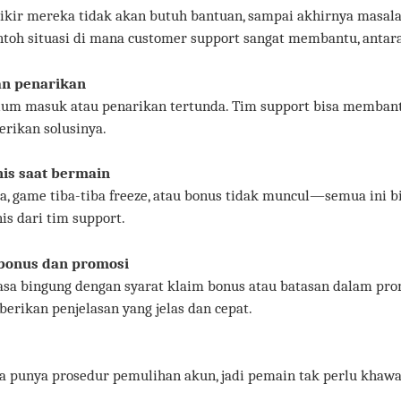
kir mereka tidak akan butuh bantuan, sampai akhirnya masala
ntoh situasi di mana customer support sangat membantu, antara
an penarikan
lum masuk atau penarikan tertunda. Tim support bisa memban
rikan solusinya.
is saat bermain
ka, game tiba-tiba freeze, atau bonus tidak muncul—semua ini b
is dari tim support.
bonus dan promosi
sa bingung dengan syarat klaim bonus atau batasan dalam pr
erikan penjelasan yang jelas dan cepat.
a punya prosedur pemulihan akun, jadi pemain tak perlu khawat
.