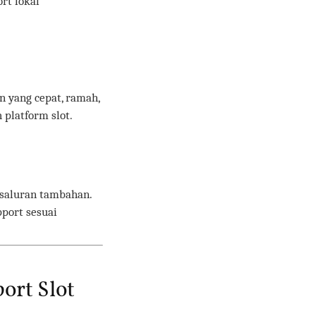
rt lokal
 yang cepat, ramah,
 platform slot.
i saluran tambahan.
port sesuai
ort Slot