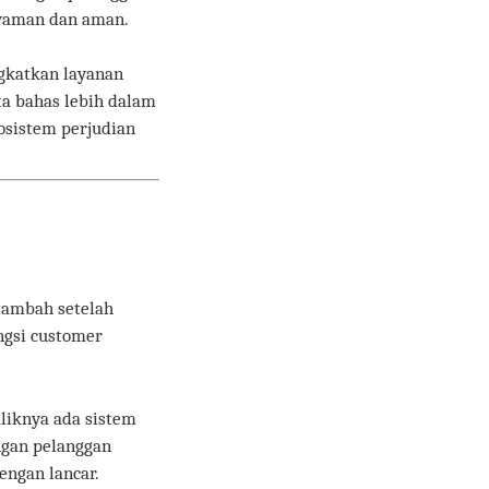
nyaman dan aman.
katkan layanan
ita bahas lebih dalam
osistem perjudian
rtambah setelah
ungsi customer
liknya ada sistem
ngan pelanggan
engan lancar.