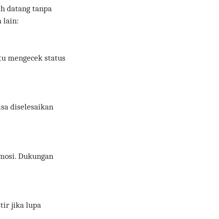
h datang tanpa
 lain:
tu mengecek status
isa diselesaikan
omosi. Dukungan
ir jika lupa