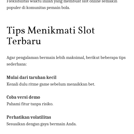
Fleksibilitas waktu inilah yang membuat slot online semakin
populer di komunitas pemain bola.
Tips Menikmati Slot
Terbaru
Agar pengalaman bermain lebih maksimal, berikut beberapa tips
sederhana:
Mulai dari taruhan kecil
Kenali dulu ritme game sebelum menaikkan bet.
Coba versi demo
Pahami fitur tanpa risiko.
Perhatikan volatilitas
Sesuaikan dengan gaya bermain Anda.