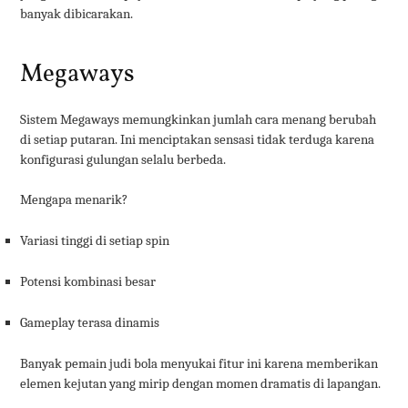
banyak dibicarakan.
Megaways
Sistem Megaways memungkinkan jumlah cara menang berubah
di setiap putaran. Ini menciptakan sensasi tidak terduga karena
konfigurasi gulungan selalu berbeda.
Mengapa menarik?
Variasi tinggi di setiap spin
Potensi kombinasi besar
Gameplay terasa dinamis
Banyak pemain judi bola menyukai fitur ini karena memberikan
elemen kejutan yang mirip dengan momen dramatis di lapangan.