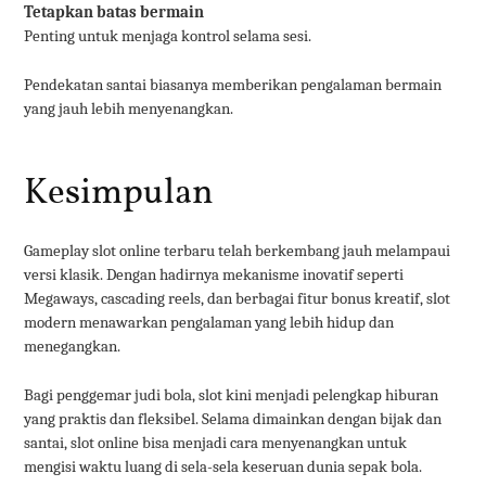
Tetapkan batas bermain
Penting untuk menjaga kontrol selama sesi.
Pendekatan santai biasanya memberikan pengalaman bermain
yang jauh lebih menyenangkan.
Kesimpulan
Gameplay slot online terbaru telah berkembang jauh melampaui
versi klasik. Dengan hadirnya mekanisme inovatif seperti
Megaways, cascading reels, dan berbagai fitur bonus kreatif, slot
modern menawarkan pengalaman yang lebih hidup dan
menegangkan.
Bagi penggemar judi bola, slot kini menjadi pelengkap hiburan
yang praktis dan fleksibel. Selama dimainkan dengan bijak dan
santai, slot online bisa menjadi cara menyenangkan untuk
mengisi waktu luang di sela-sela keseruan dunia sepak bola.