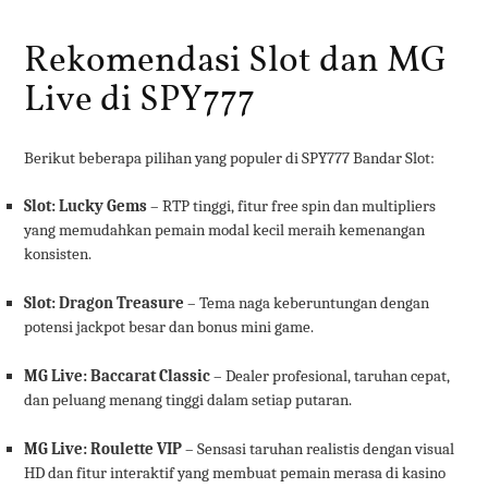
Rekomendasi Slot dan MG
Live di SPY777
Berikut beberapa pilihan yang populer di SPY777 Bandar Slot:
Slot: Lucky Gems
– RTP tinggi, fitur free spin dan multipliers
yang memudahkan pemain modal kecil meraih kemenangan
konsisten.
Slot: Dragon Treasure
– Tema naga keberuntungan dengan
potensi jackpot besar dan bonus mini game.
MG Live: Baccarat Classic
– Dealer profesional, taruhan cepat,
dan peluang menang tinggi dalam setiap putaran.
MG Live: Roulette VIP
– Sensasi taruhan realistis dengan visual
HD dan fitur interaktif yang membuat pemain merasa di kasino