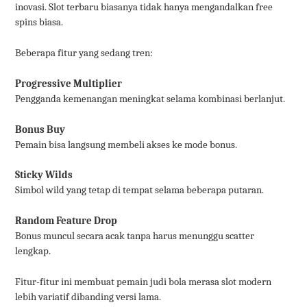
inovasi. Slot terbaru biasanya tidak hanya mengandalkan free
spins biasa.
Beberapa fitur yang sedang tren:
Progressive Multiplier
Pengganda kemenangan meningkat selama kombinasi berlanjut.
Bonus Buy
Pemain bisa langsung membeli akses ke mode bonus.
Sticky Wilds
Simbol wild yang tetap di tempat selama beberapa putaran.
Random Feature Drop
Bonus muncul secara acak tanpa harus menunggu scatter
lengkap.
Fitur-fitur ini membuat pemain judi bola merasa slot modern
lebih variatif dibanding versi lama.