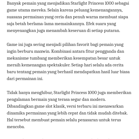
Banyak pemain yang menjadikan Starlight Princess 1000 sebagai
game utama mereka. Selain karena peluang kemenangannya,
suasana permainan yang ceria dan penuh warna membuat siapa
saja betah berlama-lama memainkannya. Efek suara yang
menyenangkan juga menambah keseruan di setiap putaran.
Game ini juga sering menjadi pilihan favorit bagi pemain yang
ingin berburu maxwin. Kombinasi antara fitur pengganda dan
mekanisme tumbang memberikan kesempatan besar untuk
meraih kemenangan spektakuler. Setiap hari selalu ada cerita
baru tentang pemain yang berhasil mendapatkan hasil luar biasa
dari permainan ini.
Tidak hanya menghibur, Starlight Princess 1000 juga memberikan
pengalaman bermain yang terasa segar dan modern.
Dibandingkan game slot klasik, versi terbaru ini menawarkan
dinamika permainan yang lebih cepat dan tidak mudah ditebak.
Hal tersebut membuat pemain selalu penasaran untuk terus
mencoba.