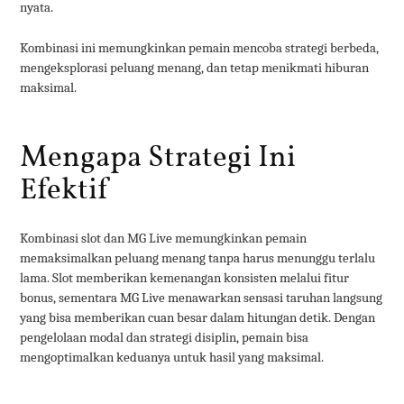
nyata.
Kombinasi ini memungkinkan pemain mencoba strategi berbeda,
mengeksplorasi peluang menang, dan tetap menikmati hiburan
maksimal.
Mengapa Strategi Ini
Efektif
Kombinasi slot dan MG Live memungkinkan pemain
memaksimalkan peluang menang tanpa harus menunggu terlalu
lama. Slot memberikan kemenangan konsisten melalui fitur
bonus, sementara MG Live menawarkan sensasi taruhan langsung
yang bisa memberikan cuan besar dalam hitungan detik. Dengan
pengelolaan modal dan strategi disiplin, pemain bisa
mengoptimalkan keduanya untuk hasil yang maksimal.