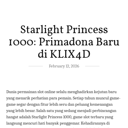
Starlight Princess
1000: Primadona Baru
di KLIX4D
February 12, 2026
Dunia permainan slot online selalu menghadirkan kejutan baru
yang menarik perhatian para pemain. Setiap tahun muncul game-
game segar dengan fitur lebih seru dan peluang kemenangan
yang lebih besar. Salah satu yang sedang menjadi perbincangan
hangat adalah Starlight Princess 1000, game slot terbaru yang
langsung mencuri hati banyak penggemar. Kehadirannya di