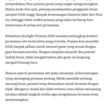
menyediakan fitur putaran gratis yang sangat menguntungkan.
Dalam mode free spin, peluang mendapatkan pengganda besar
menjadi lebih tinggi. Banyak kemenangan fantastis lahir dari fitur
ini, sehingga tidak sedikit pemain yang selalu berharap bisa
memicunya di setiap sesi permainan.
Kehadiran Starlight Princess 1000 semakin melengkapi koleksi
permainan slot berkualitas yang tersedia. Pemain kini memiliki
lebih banyak pilihan untuk mencari game yang sesuai dengan
gaya bermain mereka. Dengan tampilan menarik dan potensi
hadiah besar, tidak mengherankan jika game ini langsung
menjadi bintang baru.
Namun seperti permainan slot pada umumnya, keberuntungan
tetap memegang peranan penting. Meski memiliki peluang
menang besar, pemain tetap disarankan untuk bermain dengan
bijak. Mengatur modal dan tidak terburu-buru dalam memasang
taruhan adalah langkah cerdas agar pengalaman bermain tetap
menyenangkan.