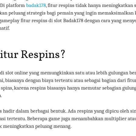
 Di platform
badak178
, fitur respins tidak hanya meningkatkan 
kan peluang strategis bagi pemain yang ingin memaksimalkan 
ameplay fitur respins di slot Badak178 dengan cara yang men
atif.
Fitur Respins?
 di slot online yang memungkinkan satu atau lebih gulungan be
i, biasanya dengan biaya tertentu atau sebagai bagian dari fitur
 spins, karena respins biasanya hanya memutar sebagian gulun
.
ns hadir dalam berbagai bentuk. Ada respins yang dipicu oleh sim
asi tertentu. Beberapa game juga menambahkan multiplier at
uk meningkatkan peluang menang.