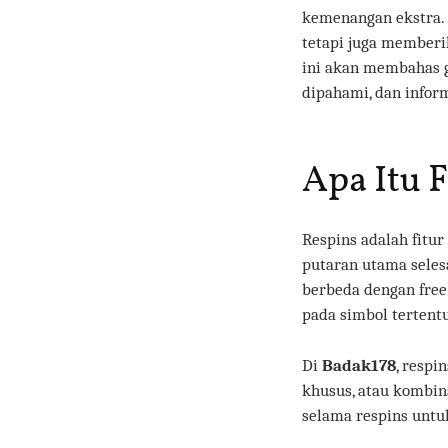
kemenangan ekstra.
tetapi juga memberi
ini akan membahas g
dipahami, dan inform
Apa Itu 
Respins adalah fitur
putaran utama selesa
berbeda dengan free
pada simbol tertentu
Di
Badak178
, respi
khusus, atau kombin
selama respins unt