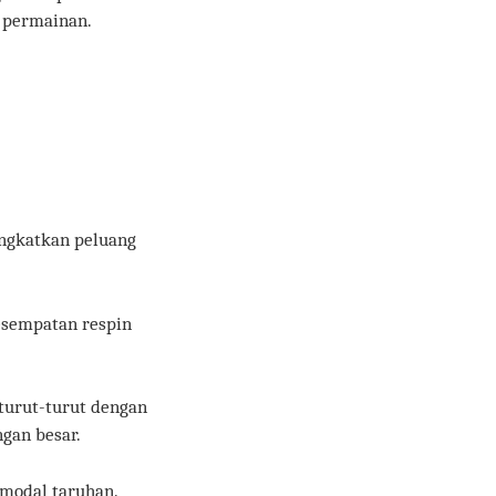
 permainan.
ingkatkan peluang
esempatan respin
turut-turut dengan
gan besar.
modal taruhan.