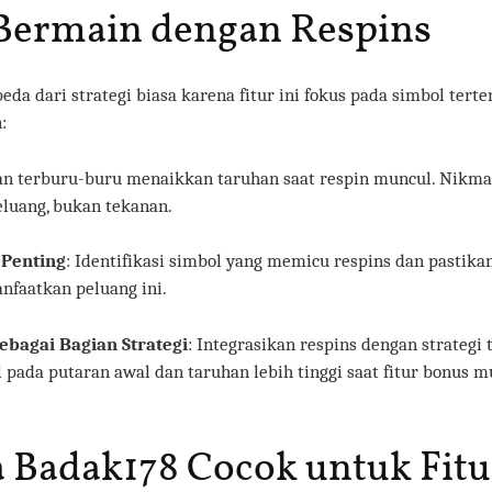
 Bermain dengan Respins
beda dari strategi biasa karena fitur ini fokus pada simbol terte
:
gan terburu-buru menaikkan taruhan saat respin muncul. Nikmat
luang, bukan tekanan.
 Penting
: Identifikasi simbol yang memicu respins dan pastik
faatkan peluang ini.
ebagai Bagian Strategi
: Integrasikan respins dengan strategi
l pada putaran awal dan taruhan lebih tinggi saat fitur bonus m
Badak178 Cocok untuk Fitu