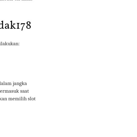
dak178
ilakukan:
dalam jangka
termasuk saat
ikan memilih slot