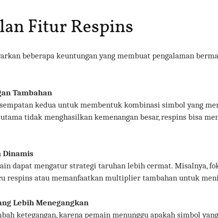
an Fitur Respins
warkan beberapa keuntungan yang membuat pengalaman berma
gan Tambahan
sempatan kedua untuk membentuk kombinasi simbol yang me
 utama tidak menghasilkan kemenangan besar, respins bisa men
h Dinamis
ain dapat mengatur strategi taruhan lebih cermat. Misalnya, fo
cu respins atau memanfaatkan multiplier tambahan untuk meni
yang Lebih Menegangkan
mbah ketegangan, karena pemain menunggu apakah simbol yang