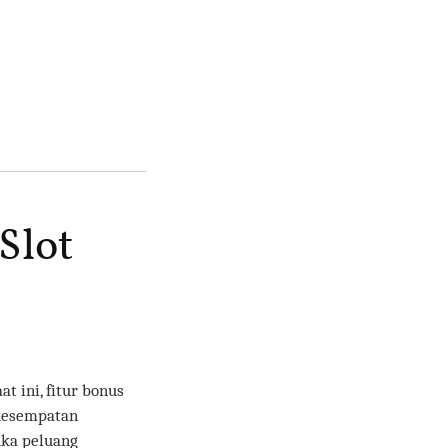
Slot
t ini, fitur bonus
 kesempatan
uka peluang