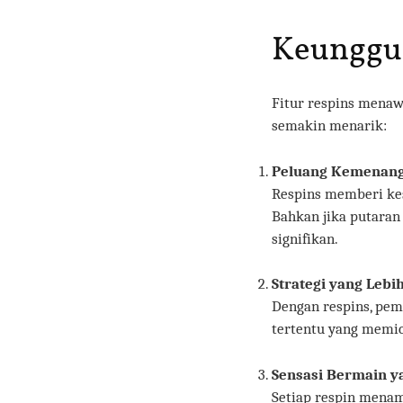
Keunggul
Fitur respins mena
semakin menarik:
Peluang Kemenan
Respins memberi ke
Bahkan jika putaran
signifikan.
Strategi yang Lebi
Dengan respins, pem
tertentu yang memi
Sensasi Bermain 
Setiap respin mena