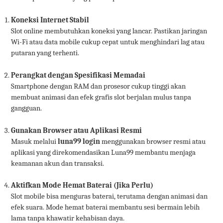
Koneksi Internet Stabil
Slot online membutuhkan koneksi yang lancar. Pastikan jaringan
Wi-Fi atau data mobile cukup cepat untuk menghindari lag atau
putaran yang terhenti.
Perangkat dengan Spesifikasi Memadai
Smartphone dengan RAM dan prosesor cukup tinggi akan
membuat animasi dan efek grafis slot berjalan mulus tanpa
gangguan.
Gunakan Browser atau Aplikasi Resmi
Masuk melalui
luna99 login
menggunakan browser resmi atau
aplikasi yang direkomendasikan Luna99 membantu menjaga
keamanan akun dan transaksi.
Aktifkan Mode Hemat Baterai (Jika Perlu)
Slot mobile bisa menguras baterai, terutama dengan animasi dan
efek suara. Mode hemat baterai membantu sesi bermain lebih
lama tanpa khawatir kehabisan daya.