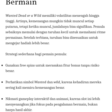
Bermain
Wanted Dead or a Wild
memiliki volatilitas menengah hingga
tinggi. Artinya, kemenangan mungkin tidak muncul setiap
putaran, tetapi ketika muncul, jumlahnya bisa signifikan. Pemula
sebaiknya memulai dengan taruhan kecil untuk memahami ritme
permainan. Setelah terbiasa, taruhan bisa disesuaikan untuk
mengejar hadiah lebih besar.
Strategi sederhana bagi pemain pemula:
Gunakan free spins untuk merasakan fitur bonus tanpa risiko
besar.
Perhatikan simbol
Wanted
dan
wild
, karena kehadiran mereka
sering kali memicu kemenangan besar.
Nikmati gameplay interaktif dan animasi, karena slot ini lebih
menyenangkan jika fokus pada pengalaman bermain, bukan
hanya hasil akhir.