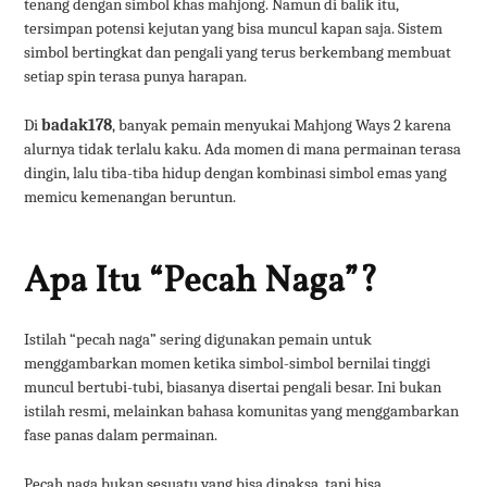
tenang dengan simbol khas mahjong. Namun di balik itu,
tersimpan potensi kejutan yang bisa muncul kapan saja. Sistem
simbol bertingkat dan pengali yang terus berkembang membuat
setiap spin terasa punya harapan.
Di
badak178
, banyak pemain menyukai Mahjong Ways 2 karena
alurnya tidak terlalu kaku. Ada momen di mana permainan terasa
dingin, lalu tiba-tiba hidup dengan kombinasi simbol emas yang
memicu kemenangan beruntun.
Apa Itu “Pecah Naga”?
Istilah “pecah naga” sering digunakan pemain untuk
menggambarkan momen ketika simbol-simbol bernilai tinggi
muncul bertubi-tubi, biasanya disertai pengali besar. Ini bukan
istilah resmi, melainkan bahasa komunitas yang menggambarkan
fase panas dalam permainan.
Pecah naga bukan sesuatu yang bisa dipaksa, tapi bisa