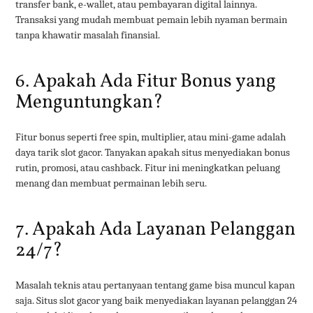
transfer bank, e-wallet, atau pembayaran digital lainnya.
Transaksi yang mudah membuat pemain lebih nyaman bermain
tanpa khawatir masalah finansial.
6. Apakah Ada Fitur Bonus yang
Menguntungkan?
Fitur bonus seperti free spin, multiplier, atau mini-game adalah
daya tarik slot gacor. Tanyakan apakah situs menyediakan bonus
rutin, promosi, atau cashback. Fitur ini meningkatkan peluang
menang dan membuat permainan lebih seru.
7. Apakah Ada Layanan Pelanggan
24/7?
Masalah teknis atau pertanyaan tentang game bisa muncul kapan
saja. Situs slot gacor yang baik menyediakan layanan pelanggan 24