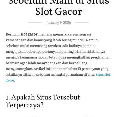
Sebelum Main di Situs
Slot Gacor
January 9, 2026
Bermain
slot gacor
memang menarik karena sensasi
kemenangan dan bonus yang lebih sering muncul. Namun,
sebelum mulai memasang taruhan, ada baiknya pemain
mengajukan beberapa pertanyaan penting. Hal ini tidak hanya
menjaga keamanan modal, tetapi juga meningkatkan pengalaman
bermain agar lebih menyenangkan dan berpeluang
menguntungkan. Artikel ini akan membahas 10 pertanyaan yang
sebaiknya dijawab sebelum memulai permainan di situs
situs slot
gacor
.
1. Apakah Situs Tersebut
Terpercaya?