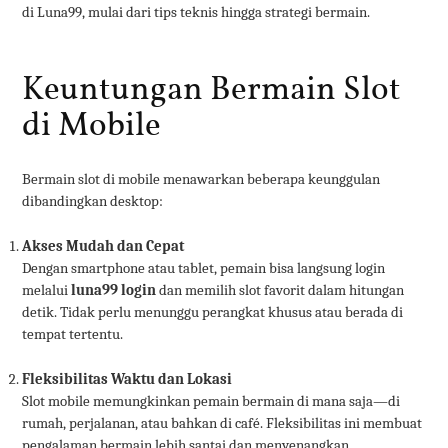
di Luna99, mulai dari tips teknis hingga strategi bermain.
Keuntungan Bermain Slot
di Mobile
Bermain slot di mobile menawarkan beberapa keunggulan
dibandingkan desktop:
Akses Mudah dan Cepat
Dengan smartphone atau tablet, pemain bisa langsung login
melalui
luna99 login
dan memilih slot favorit dalam hitungan
detik. Tidak perlu menunggu perangkat khusus atau berada di
tempat tertentu.
Fleksibilitas Waktu dan Lokasi
Slot mobile memungkinkan pemain bermain di mana saja—di
rumah, perjalanan, atau bahkan di café. Fleksibilitas ini membuat
pengalaman bermain lebih santai dan menyenangkan.