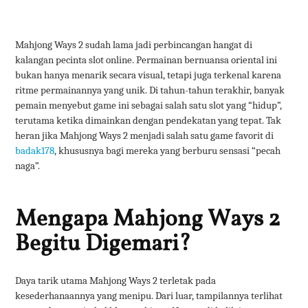
Mahjong Ways 2 sudah lama jadi perbincangan hangat di
kalangan pecinta slot online. Permainan bernuansa oriental ini
bukan hanya menarik secara visual, tetapi juga terkenal karena
ritme permainannya yang unik. Di tahun-tahun terakhir, banyak
pemain menyebut game ini sebagai salah satu slot yang “hidup”,
terutama ketika dimainkan dengan pendekatan yang tepat. Tak
heran jika Mahjong Ways 2 menjadi salah satu game favorit di
badak178
, khususnya bagi mereka yang berburu sensasi “pecah
naga”.
Mengapa Mahjong Ways 2
Begitu Digemari?
Daya tarik utama Mahjong Ways 2 terletak pada
kesederhanaannya yang menipu. Dari luar, tampilannya terlihat