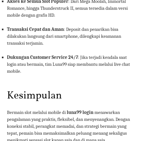
Akses ke Semua Slot Populer
: Dari Mega Moolah, Immortal
Romance, hingga Thunderstruck II, semua tersedia dalam versi
mobile dengan grafis HD.
Transaksi Cepat dan Aman
: Deposit dan penarikan bisa
dilakukan langsung dari smartphone, dilengkapi keamanan
transaksi terjamin.
Dukungan Customer Service 24/7
: Jika terjadi kendala saat
login atau bermain, tim Luna99 siap membantu melalui live chat
mobile.
Kesimpulan
Bermain slot melalui mobile di
luna99 login
menawarkan
pengalaman yang praktis, fleksibel, dan menyenangkan. Dengan
koneksi stabil, perangkat memadai, dan strategi bermain yang
tepat, pemain bisa memaksimalkan peluang menang sekaligus
menikmati sensasi slot kapan saja dan di mana saja.