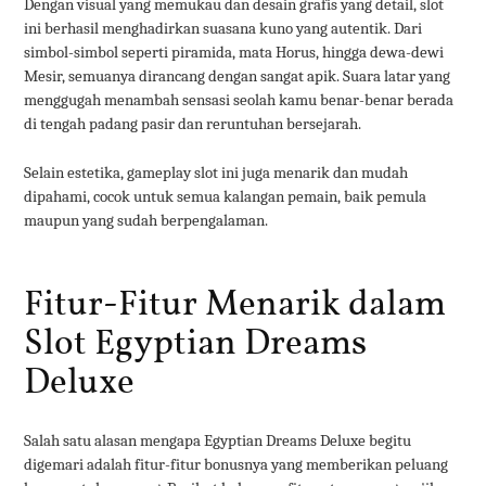
Dengan visual yang memukau dan desain grafis yang detail, slot
ini berhasil menghadirkan suasana kuno yang autentik. Dari
simbol-simbol seperti piramida, mata Horus, hingga dewa-dewi
Mesir, semuanya dirancang dengan sangat apik. Suara latar yang
menggugah menambah sensasi seolah kamu benar-benar berada
di tengah padang pasir dan reruntuhan bersejarah.
Selain estetika, gameplay slot ini juga menarik dan mudah
dipahami, cocok untuk semua kalangan pemain, baik pemula
maupun yang sudah berpengalaman.
Fitur-Fitur Menarik dalam
Slot Egyptian Dreams
Deluxe
Salah satu alasan mengapa Egyptian Dreams Deluxe begitu
digemari adalah fitur-fitur bonusnya yang memberikan peluang