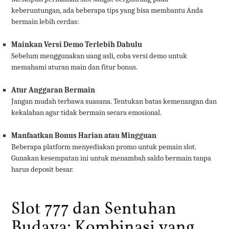
keberuntungan, ada beberapa tips yang bisa membantu Anda
bermain lebih cerdas:
Mainkan Versi Demo Terlebih Dahulu
Sebelum menggunakan uang asli, coba versi demo untuk
memahami aturan main dan fitur bonus.
Atur Anggaran Bermain
Jangan mudah terbawa suasana. Tentukan batas kemenangan dan
kekalahan agar tidak bermain secara emosional.
Manfaatkan Bonus Harian atau Mingguan
Beberapa platform menyediakan promo untuk pemain slot.
Gunakan kesempatan ini untuk menambah saldo bermain tanpa
harus deposit besar.
Slot 777 dan Sentuhan
Budaya: Kombinasi yang