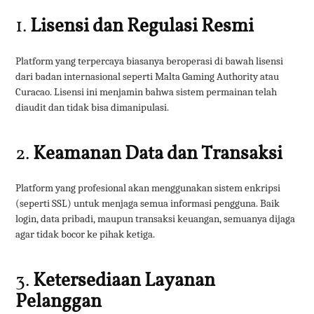
1.
Lisensi dan Regulasi Resmi
Platform yang terpercaya biasanya beroperasi di bawah lisensi
dari badan internasional seperti Malta Gaming Authority atau
Curacao. Lisensi ini menjamin bahwa sistem permainan telah
diaudit dan tidak bisa dimanipulasi.
2.
Keamanan Data dan Transaksi
Platform yang profesional akan menggunakan sistem enkripsi
(seperti SSL) untuk menjaga semua informasi pengguna. Baik
login, data pribadi, maupun transaksi keuangan, semuanya dijaga
agar tidak bocor ke pihak ketiga.
3.
Ketersediaan Layanan
Pelanggan