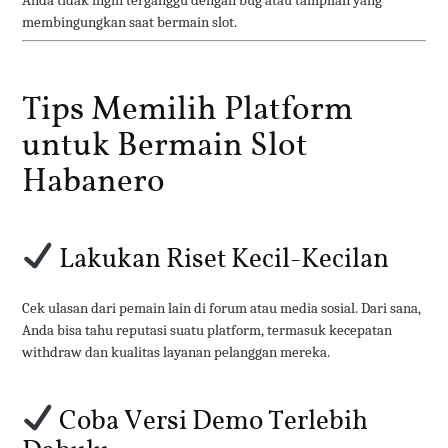
membingungkan saat bermain slot.
Tips Memilih Platform
untuk Bermain Slot
Habanero
Lakukan Riset Kecil-Kecilan
Cek ulasan dari pemain lain di forum atau media sosial. Dari sana,
Anda bisa tahu reputasi suatu platform, termasuk kecepatan
withdraw dan kualitas layanan pelanggan mereka.
Coba Versi Demo Terlebih