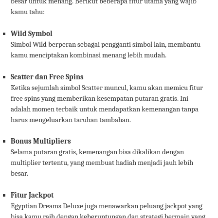
besar untuk menang. Berikut beberapa fitur utama yang wajib
kamu tahu:
Wild Symbol
Simbol Wild berperan sebagai pengganti simbol lain, membantu
kamu menciptakan kombinasi menang lebih mudah.
Scatter dan Free Spins
Ketika sejumlah simbol Scatter muncul, kamu akan memicu fitur
free spins yang memberikan kesempatan putaran gratis. Ini
adalah momen terbaik untuk mendapatkan kemenangan tanpa
harus mengeluarkan taruhan tambahan.
Bonus Multipliers
Selama putaran gratis, kemenangan bisa dikalikan dengan
multiplier tertentu, yang membuat hadiah menjadi jauh lebih
besar.
Fitur Jackpot
Egyptian Dreams Deluxe juga menawarkan peluang jackpot yang
bisa kamu raih dengan keberuntungan dan strategi bermain yang