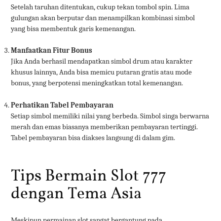
Setelah taruhan ditentukan, cukup tekan tombol spin. Lima
gulungan akan berputar dan menampilkan kombinasi simbol
yang bisa membentuk garis kemenangan.
Manfaatkan Fitur Bonus
Jika Anda berhasil mendapatkan simbol drum atau karakter
khusus lainnya, Anda bisa memicu putaran gratis atau mode
bonus, yang berpotensi meningkatkan total kemenangan.
Perhatikan Tabel Pembayaran
Setiap simbol memiliki nilai yang berbeda. Simbol singa berwarna
merah dan emas biasanya memberikan pembayaran tertinggi.
Tabel pembayaran bisa diakses langsung di dalam gim.
Tips Bermain Slot 777
dengan Tema Asia
Meskipun permainan slot sangat bergantung pada