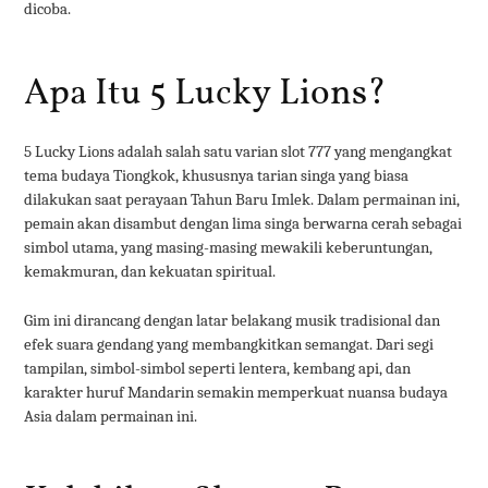
dicoba.
Apa Itu 5 Lucky Lions?
5 Lucky Lions adalah salah satu varian slot 777 yang mengangkat
tema budaya Tiongkok, khususnya tarian singa yang biasa
dilakukan saat perayaan Tahun Baru Imlek. Dalam permainan ini,
pemain akan disambut dengan lima singa berwarna cerah sebagai
simbol utama, yang masing-masing mewakili keberuntungan,
kemakmuran, dan kekuatan spiritual.
Gim ini dirancang dengan latar belakang musik tradisional dan
efek suara gendang yang membangkitkan semangat. Dari segi
tampilan, simbol-simbol seperti lentera, kembang api, dan
karakter huruf Mandarin semakin memperkuat nuansa budaya
Asia dalam permainan ini.