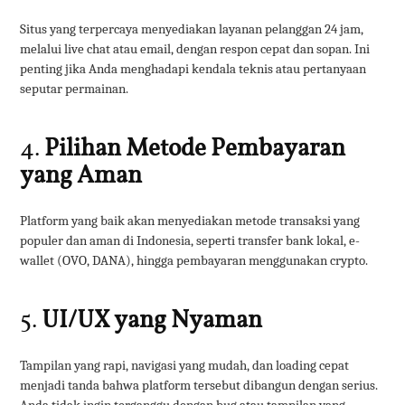
Situs yang terpercaya menyediakan layanan pelanggan 24 jam,
melalui live chat atau email, dengan respon cepat dan sopan. Ini
penting jika Anda menghadapi kendala teknis atau pertanyaan
seputar permainan.
4.
Pilihan Metode Pembayaran
yang Aman
Platform yang baik akan menyediakan metode transaksi yang
populer dan aman di Indonesia, seperti transfer bank lokal, e-
wallet (OVO, DANA), hingga pembayaran menggunakan crypto.
5.
UI/UX yang Nyaman
Tampilan yang rapi, navigasi yang mudah, dan loading cepat
menjadi tanda bahwa platform tersebut dibangun dengan serius.
Anda tidak ingin terganggu dengan bug atau tampilan yang