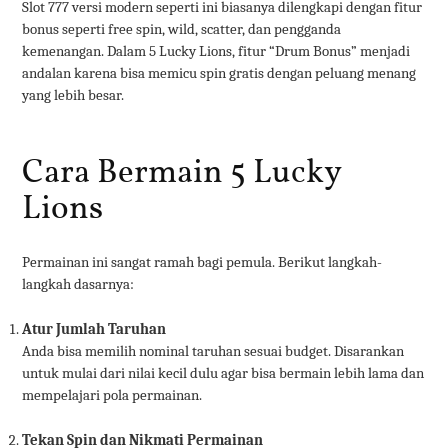
Slot 777 versi modern seperti ini biasanya dilengkapi dengan fitur
bonus seperti free spin, wild, scatter, dan pengganda
kemenangan. Dalam 5 Lucky Lions, fitur “Drum Bonus” menjadi
andalan karena bisa memicu spin gratis dengan peluang menang
yang lebih besar.
Cara Bermain 5 Lucky
Lions
Permainan ini sangat ramah bagi pemula. Berikut langkah-
langkah dasarnya:
Atur Jumlah Taruhan
Anda bisa memilih nominal taruhan sesuai budget. Disarankan
untuk mulai dari nilai kecil dulu agar bisa bermain lebih lama dan
mempelajari pola permainan.
Tekan Spin dan Nikmati Permainan