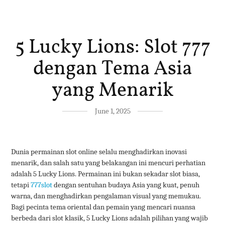
5 Lucky Lions: Slot 777
dengan Tema Asia
yang Menarik
June 1, 2025
Dunia permainan slot online selalu menghadirkan inovasi
menarik, dan salah satu yang belakangan ini mencuri perhatian
adalah 5 Lucky Lions. Permainan ini bukan sekadar slot biasa,
tetapi
777slot
dengan sentuhan budaya Asia yang kuat, penuh
warna, dan menghadirkan pengalaman visual yang memukau.
Bagi pecinta tema oriental dan pemain yang mencari nuansa
berbeda dari slot klasik, 5 Lucky Lions adalah pilihan yang wajib