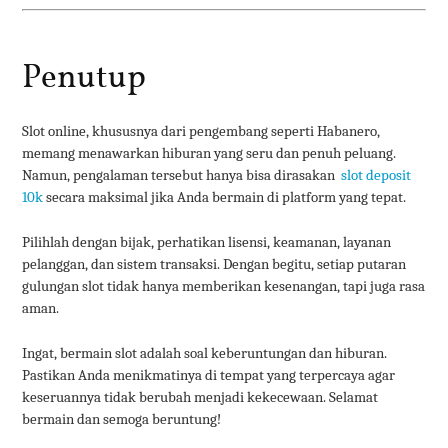
Penutup
Slot online, khususnya dari pengembang seperti Habanero,
memang menawarkan hiburan yang seru dan penuh peluang.
Namun, pengalaman tersebut hanya bisa dirasakan
slot deposit
10k
secara maksimal jika Anda bermain di platform yang tepat.
Pilihlah dengan bijak, perhatikan lisensi, keamanan, layanan
pelanggan, dan sistem transaksi. Dengan begitu, setiap putaran
gulungan slot tidak hanya memberikan kesenangan, tapi juga rasa
aman.
Ingat, bermain slot adalah soal keberuntungan dan hiburan.
Pastikan Anda menikmatinya di tempat yang terpercaya agar
keseruannya tidak berubah menjadi kekecewaan. Selamat
bermain dan semoga beruntung!