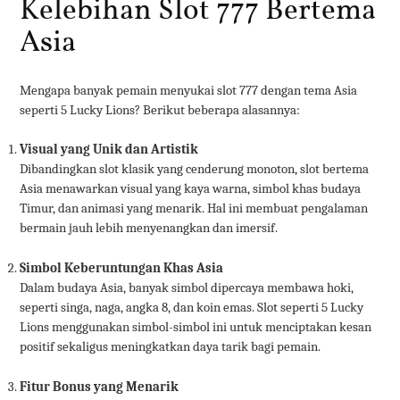
Kelebihan Slot 777 Bertema
Asia
Mengapa banyak pemain menyukai slot 777 dengan tema Asia
seperti 5 Lucky Lions? Berikut beberapa alasannya:
Visual yang Unik dan Artistik
Dibandingkan slot klasik yang cenderung monoton, slot bertema
Asia menawarkan visual yang kaya warna, simbol khas budaya
Timur, dan animasi yang menarik. Hal ini membuat pengalaman
bermain jauh lebih menyenangkan dan imersif.
Simbol Keberuntungan Khas Asia
Dalam budaya Asia, banyak simbol dipercaya membawa hoki,
seperti singa, naga, angka 8, dan koin emas. Slot seperti 5 Lucky
Lions menggunakan simbol-simbol ini untuk menciptakan kesan
positif sekaligus meningkatkan daya tarik bagi pemain.
Fitur Bonus yang Menarik