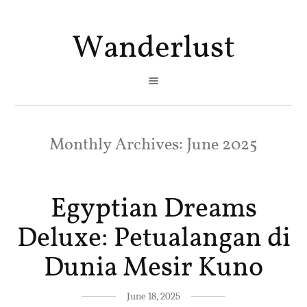
Wanderlust
Monthly Archives:
June 2025
Egyptian Dreams
Deluxe: Petualangan di
Dunia Mesir Kuno
June 18, 2025