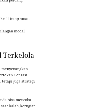
rikan peluang
kroll tetap aman.
hilangan modal
 Terkelola
ih menyenangkan.
ertekan. Sensasi
tetapi juga strategi
 Anda bisa mencoba
 saat kalah, kerugian