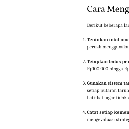
Cara Meng
Berikut beberapa la
Tentukan total mo
pernah menggunakan
Tetapkan batas per
Rp100.000 hingga Rp
Gunakan sistem ta
setiap putaran taru
hati-hati agar tidak 
Catat setiap keme
mengevaluasi strate