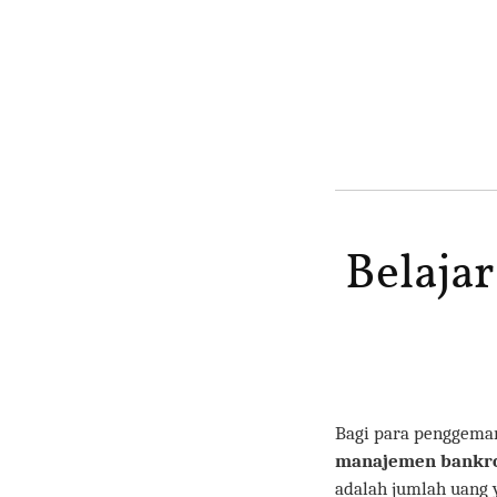
Belaja
Bagi para penggemar
manajemen bankro
adalah jumlah uang