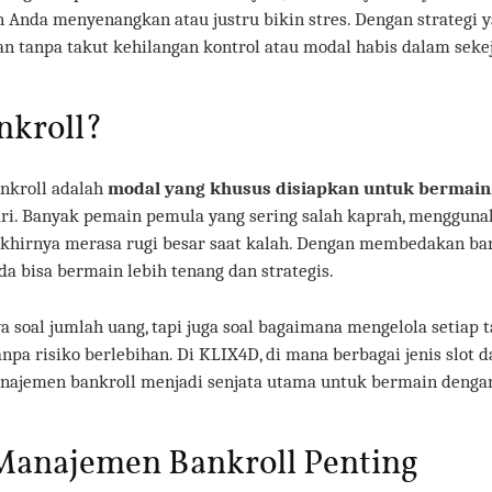
Anda menyenangkan atau justru bikin stres. Dengan strategi ya
 tanpa takut kehilangan kontrol atau modal habis dalam seke
nkroll?
ankroll adalah
modal yang khusus disiapkan untuk bermain
ri. Banyak pemain pemula yang sering salah kaprah, menggun
akhirnya merasa rugi besar saat kalah. Dengan membedakan ban
da bisa bermain lebih tenang dan strategis.
 soal jumlah uang, tapi juga soal bagaimana mengelola setiap 
pa risiko berlebihan. Di KLIX4D, di mana berbagai jenis slot 
anajemen bankroll menjadi senjata utama untuk bermain dengan
anajemen Bankroll Penting