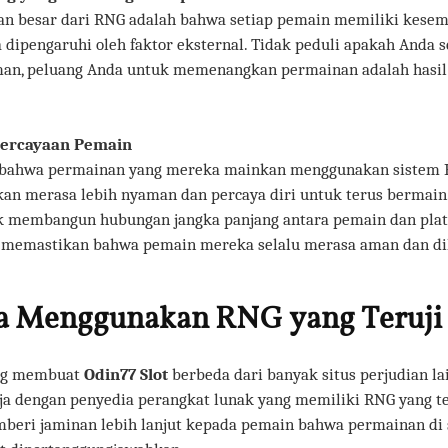
an besar dari RNG adalah bahwa setiap pemain memiliki kese
 dipengaruhi oleh faktor eksternal. Tidak peduli apakah Anda 
an, peluang Anda untuk memenangkan permainan adalah hasil 
ercayaan Pemain
 bahwa permainan yang mereka mainkan menggunakan sistem 
kan merasa lebih nyaman dan percaya diri untuk terus bermain
uk membangun hubungan jangka panjang antara pemain dan pla
memastikan bahwa pemain mereka selalu merasa aman dan di
a Menggunakan RNG yang Teruji
ang membuat
Odin77 Slot
berbeda dari banyak situs perjudian l
a dengan penyedia perangkat lunak yang memiliki RNG yang te
emberi jaminan lebih lanjut kepada pemain bahwa permainan di s