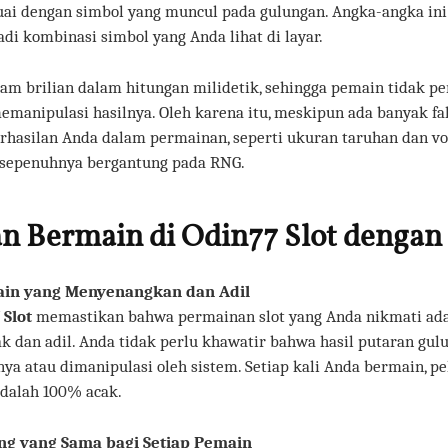
uai dengan simbol yang muncul pada gulungan. Angka-angka in
di kombinasi simbol yang Anda lihat di layar.
alam brilian dalam hitungan milidetik, sehingga pemain tidak pe
manipulasi hasilnya. Oleh karena itu, meskipun ada banyak fa
asilan Anda dalam permainan, seperti ukuran taruhan dan vol
n sepenuhnya bergantung pada RNG.
n Bermain di Odin77 Slot denga
in yang Menyenangkan dan Adil
 Slot
memastikan bahwa permainan slot yang Anda nikmati ad
k dan adil. Anda tidak perlu khawatir bahwa hasil putaran gul
ya atau dimanipulasi oleh sistem. Setiap kali Anda bermain, p
dalah 100% acak.
g yang Sama bagi Setiap Pemain