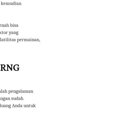
i kemudian
rnah bisa
ktor yang
atilitas permainan,
n RNG
alah pengalaman
ungan sudah
eluang Anda untuk