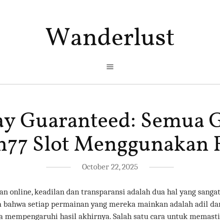
Wanderlust
lay Guaranteed: Semua 
n77 Slot Menggunakan
October 22, 2025
n online, keadilan dan transparansi adalah dua hal yang sangat
 bahwa setiap permainan yang mereka mainkan adalah adil dan
a mempengaruhi hasil akhirnya. Salah satu cara untuk memast