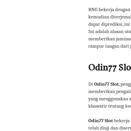
RNG bekerja dengan 
kemudian diterjemah
dapat diprediksi, in
Ini adalah alasan u
memberikan jaminan
campur tangan dari p
Odin77 Sl
Di
Odin77 Slot
, pen
memberikan pengala
yang menggunakan si
khawatir tentang k
Odin77 Slot
bekerja
telah diuji dan dis