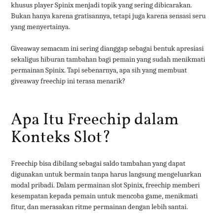
khusus player Spinix menjadi topik yang sering dibicarakan.
Bukan hanya karena gratisannya, tetapi juga karena sensasi seru
yang menyertainya.
Giveaway semacam ini sering dianggap sebagai bentuk apresiasi
sekaligus hiburan tambahan bagi pemain yang sudah menikmati
permainan Spinix. Tapi sebenarnya, apa sih yang membuat
giveaway freechip ini terasa menarik?
Apa Itu Freechip dalam
Konteks Slot?
Freechip bisa dibilang sebagai saldo tambahan yang dapat
digunakan untuk bermain tanpa harus langsung mengeluarkan
modal pribadi. Dalam permainan slot Spinix, freechip memberi
kesempatan kepada pemain untuk mencoba game, menikmati
fitur, dan merasakan ritme permainan dengan lebih santai.