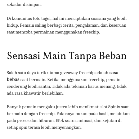
sekadar disimpan.
Di komunitas toto togel, hal ini menciptakan suasana yang lebih
hidup. Pemain saling berbagi cerita, pengalaman, dan keseruan
saat mencoba permainan menggunakan freechip.
Sensasi Main Tanpa Beban
Salah satu daya tarik utama giveaway freechip adalah
rasa
bebas
saat bermain. Ketika menggunakan freechip, pemain
cenderung lebih santai. Tidak ada tekanan harus menang, tidak
ada rasa khawatir berlebihan.
Banyak pemain mengaku justru lebih menikmati slot Spinix saat
bermain dengan freechip. Fokusnya bukan pada hasil, melainkan
pada proses dan hiburan. Efek suara, animasi, dan kejutan di
setiap spin terasa lebih menyenangkan.