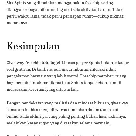
Slot Spinix yang dimainkan menggunakan freechip sering
dianggap sebagai hiburan ringan di sela aktivitas harian. Tidak
perlu waktu lama, tidak perlu persiapan rumit—cukup nikmati
momennya.
Kesimpulan
Giveaway freechip
toto togel
khusus player Spinix bukan sekadar
soal gratisan. Di balik itu, ada unsur hiburan, interaksi, dan
pengalaman bermain yang lebih santai. Freechip memberi ruang
bagi pemain untuk menikmati slot Spinix tanpa beban, sambil
merasakan keseruan yang ditawarkan.
Dengan pendekatan yang realistis dan mindset hiburan, giveaway
semacam ini bisa menjadi warna tambahan dalam dunia slot
online. Pada akhirnya, yang paling penting bukan hasil akhirnya,
melainkan kesenangan yang dirasakan selama bermain.