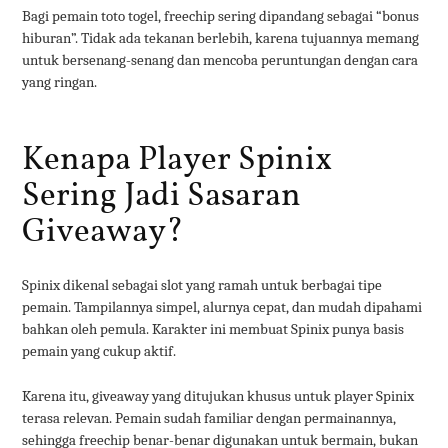
Bagi pemain toto togel, freechip sering dipandang sebagai “bonus
hiburan”. Tidak ada tekanan berlebih, karena tujuannya memang
untuk bersenang-senang dan mencoba peruntungan dengan cara
yang ringan.
Kenapa Player Spinix
Sering Jadi Sasaran
Giveaway?
Spinix dikenal sebagai slot yang ramah untuk berbagai tipe
pemain. Tampilannya simpel, alurnya cepat, dan mudah dipahami
bahkan oleh pemula. Karakter ini membuat Spinix punya basis
pemain yang cukup aktif.
Karena itu, giveaway yang ditujukan khusus untuk player Spinix
terasa relevan. Pemain sudah familiar dengan permainannya,
sehingga freechip benar-benar digunakan untuk bermain, bukan