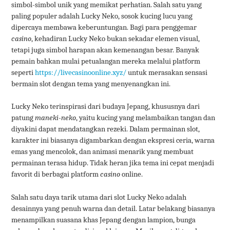
simbol-simbol unik yang memikat perhatian. Salah satu yang
paling populer adalah Lucky Neko, sosok kucing lucu yang
dipercaya membawa keberuntungan. Bagi para penggemar
casino
, kehadiran Lucky Neko bukan sekadar elemen visual,
tetapi juga simbol harapan akan kemenangan besar. Banyak
pemain bahkan mulai petualangan mereka melalui platform
seperti
https://livecasinoonline.xyz/
untuk merasakan sensasi
bermain slot dengan tema yang menyenangkan ini.
Lucky Neko terinspirasi dari budaya Jepang, khususnya dari
patung
maneki-neko
, yaitu kucing yang melambaikan tangan dan
diyakini dapat mendatangkan rezeki. Dalam permainan slot,
karakter ini biasanya digambarkan dengan ekspresi ceria, warna
emas yang mencolok, dan animasi menarik yang membuat
permainan terasa hidup. Tidak heran jika tema ini cepat menjadi
favorit di berbagai platform
casino
online.
Salah satu daya tarik utama dari slot Lucky Neko adalah
desainnya yang penuh warna dan detail. Latar belakang biasanya
menampilkan suasana khas Jepang dengan lampion, bunga