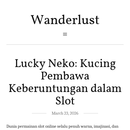
Wanderlust
Lucky Neko: Kucing
Pembawa
Keberuntungan dalam
Slot
March 23, 2026
Dunia permainan slot online selalu penuh warna, imajinasi, dan