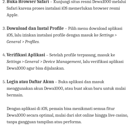
Buka Browser Safari
– Kunjungi situs resmi Dewa1000 melalui
Safari karena proses instalasi iOS memerlukan browser resmi
Apple.
Download dan Instal Profile
– Pilih menu download aplikasi
iOS, lalu izinkan instalasi profile dengan masuk ke
Settings >
General > Profiles
.
Verifikasi Aplikasi
– Setelah profile terpasang, masuk ke
Settings > General > Device Management
, lalu verifikasi aplikasi
Dewa1000 agar bisa dijalankan.
Login atau Daftar Akun
– Buka aplikasi dan masuk
menggunakan akun Dewa1000, atau buat akun baru untuk mulai
bermain.
Dengan aplikasi di iOS, pemain bisa menikmati semua fitur
Dewa1000 secara optimal, mulai dari slot online hingga live casino,
tanpa gangguan tampilan atau performa.