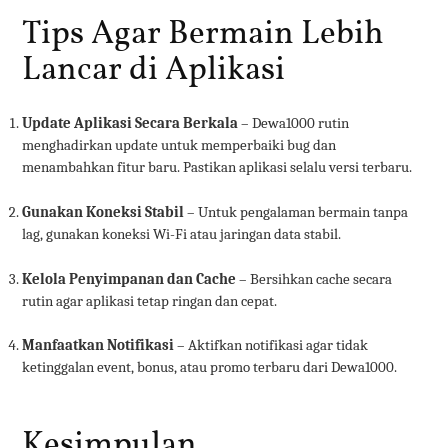
Tips Agar Bermain Lebih
Lancar di Aplikasi
Update Aplikasi Secara Berkala
– Dewa1000 rutin
menghadirkan update untuk memperbaiki bug dan
menambahkan fitur baru. Pastikan aplikasi selalu versi terbaru.
Gunakan Koneksi Stabil
– Untuk pengalaman bermain tanpa
lag, gunakan koneksi Wi-Fi atau jaringan data stabil.
Kelola Penyimpanan dan Cache
– Bersihkan cache secara
rutin agar aplikasi tetap ringan dan cepat.
Manfaatkan Notifikasi
– Aktifkan notifikasi agar tidak
ketinggalan event, bonus, atau promo terbaru dari Dewa1000.
Kesimpulan