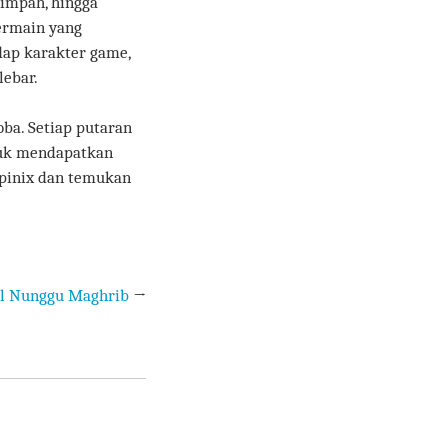
limpah, hingga
ermain yang
ap karakter game,
lebar.
coba. Setiap putaran
tuk mendapatkan
Spinix dan temukan
bil Nunggu Maghrib
→