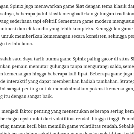
ngan, Spinix juga menawarkan game
Slot
dengan tema klasik da
salnya, beberapa judul klasik menghadirkan gulungan tradisi
r yang sederhana tapi efektif. Sementara game modern mengusun
n animasi dan efek audio yang lebih kompleks. Keunggulan game
ntuk memberikan kemenangan secara konsisten, sehingga pe
u terlalu lama.
salah satu daya tarik utama game Spinix paling gacor di situs
S
nkan pemain memutar gulungan tanpa mengurangi saldo, semen
n kemenangan hingga beberapa kali lipat. Beberapa game juga
de interaktif yang dapat memberikan hadiah tambahan. Strate
ini sangat penting untuk memaksimalkan potensi kemenangan,
 itu dengan sangat baik.
ga menjadi faktor penting yang menentukan seberapa sering ke
erbagai opsi mulai dari volatilitas rendah hingga tinggi. Pem
ring namun kecil bisa memilih game volatilitas rendah. Sebali
diah besar dalam sekali putaran, game dengan volatilitas tingg