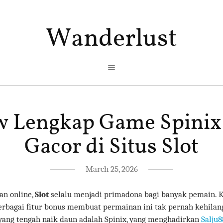
Wanderlust
w Lengkap Game Spinix 
Gacor di Situs Slot
March 25, 2026
an online,
Slot
selalu menjadi primadona bagi banyak pemain. K
erbagai fitur bonus membuat permainan ini tak pernah kehila
 yang tengah naik daun adalah Spinix, yang menghadirkan
Salju8