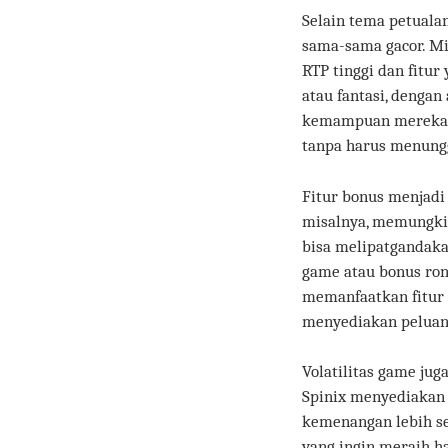
Selain tema petuala
sama-sama gacor. Mi
RTP tinggi dan fitu
atau fantasi, denga
kemampuan mereka u
tanpa harus menungg
Fitur bonus menjadi 
misalnya, memungki
bisa melipatgandaka
game atau bonus ron
memanfaatkan fitur 
menyediakan peluang
Volatilitas game ju
Spinix menyediakan b
kemenangan lebih se
yang ingin meraih ha