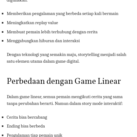
Memberikan pengalaman yang berbeda setiap kali bermain
Meningkatkan replay value
Membuat pemain lebih terhubung dengan cerita
Menggabungkan hiburan dan interaksi
Dengan teknologi yang semakin maju, storytelling menjadi salah
satu elemen utama dalam game digital.
Perbedaan dengan Game Linear
Dalam game linear, semua pemain mengikuti cerita yang sama
tanpa perubahan berarti. Namun dalam story mode interaktif:
Cerita bisa bercabang
Ending bisa berbeda
Pengalaman tiap pemain unik