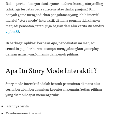
Dalam perkembangan dunia game modern, konsep storytelling
tidak lagi terbatas pada cutscene atau dialog panjang. Kini,
banyak game menghadirkan pengalaman yang lebih imersif
melalui “story mode” interaktif, di mana pemain tidak hanya
menjadi penonton, tetapi juga bagian dari alur cerita itu sendiri
vipbet88
.
Di berbagai aplikasi berbasis
apk
, pendekatan ini menjadi
semakin populer karena mampu menggabungkan gameplay
dengan narasi yang dinamis dan penuh pilihan.
Apa Itu Story Mode Interaktif?
Story mode interaktif adalah bentuk permainan di mana alur
cerita berubah berdasarkan keputusan pemain. Setiap pilihan
yang diambil dapat memengaruhi:
Jalannya cerita
Karakter yang ditemui