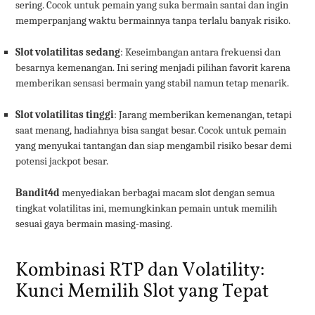
sering. Cocok untuk pemain yang suka bermain santai dan ingin
memperpanjang waktu bermainnya tanpa terlalu banyak risiko.
Slot volatilitas sedang
: Keseimbangan antara frekuensi dan
besarnya kemenangan. Ini sering menjadi pilihan favorit karena
memberikan sensasi bermain yang stabil namun tetap menarik.
Slot volatilitas tinggi
: Jarang memberikan kemenangan, tetapi
saat menang, hadiahnya bisa sangat besar. Cocok untuk pemain
yang menyukai tantangan dan siap mengambil risiko besar demi
potensi jackpot besar.
Bandit4d
menyediakan berbagai macam slot dengan semua
tingkat volatilitas ini, memungkinkan pemain untuk memilih
sesuai gaya bermain masing-masing.
Kombinasi RTP dan Volatility:
Kunci Memilih Slot yang Tepat