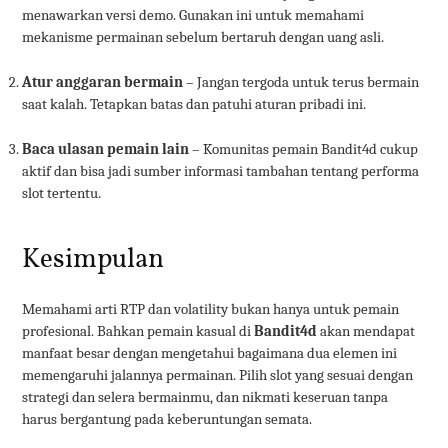
menawarkan versi demo. Gunakan ini untuk memahami
mekanisme permainan sebelum bertaruh dengan uang asli.
Atur anggaran bermain
– Jangan tergoda untuk terus bermain
saat kalah. Tetapkan batas dan patuhi aturan pribadi ini.
Baca ulasan pemain lain
– Komunitas pemain Bandit4d cukup
aktif dan bisa jadi sumber informasi tambahan tentang performa
slot tertentu.
Kesimpulan
Memahami arti RTP dan volatility bukan hanya untuk pemain
profesional. Bahkan pemain kasual di
Bandit4d
akan mendapat
manfaat besar dengan mengetahui bagaimana dua elemen ini
memengaruhi jalannya permainan. Pilih slot yang sesuai dengan
strategi dan selera bermainmu, dan nikmati keseruan tanpa
harus bergantung pada keberuntungan semata.