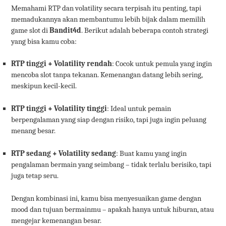
Memahami RTP dan volatility secara terpisah itu penting, tapi
memadukannya akan membantumu lebih bijak dalam memilih
game slot di
Bandit4d
. Berikut adalah beberapa contoh strategi
yang bisa kamu coba:
RTP tinggi + Volatility rendah
: Cocok untuk pemula yang ingin
mencoba slot tanpa tekanan. Kemenangan datang lebih sering,
meskipun kecil-kecil.
RTP tinggi + Volatility tinggi
: Ideal untuk pemain
berpengalaman yang siap dengan risiko, tapi juga ingin peluang
menang besar.
RTP sedang + Volatility sedang
: Buat kamu yang ingin
pengalaman bermain yang seimbang – tidak terlalu berisiko, tapi
juga tetap seru.
Dengan kombinasi ini, kamu bisa menyesuaikan game dengan
mood dan tujuan bermainmu – apakah hanya untuk hiburan, atau
mengejar kemenangan besar.