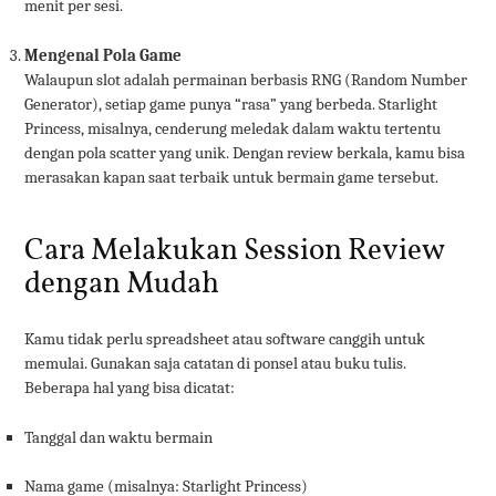
menit per sesi.
Mengenal Pola Game
Walaupun slot adalah permainan berbasis RNG (Random Number
Generator), setiap game punya “rasa” yang berbeda. Starlight
Princess, misalnya, cenderung meledak dalam waktu tertentu
dengan pola scatter yang unik. Dengan review berkala, kamu bisa
merasakan kapan saat terbaik untuk bermain game tersebut.
Cara Melakukan Session Review
dengan Mudah
Kamu tidak perlu spreadsheet atau software canggih untuk
memulai. Gunakan saja catatan di ponsel atau buku tulis.
Beberapa hal yang bisa dicatat:
Tanggal dan waktu bermain
Nama game (misalnya: Starlight Princess)