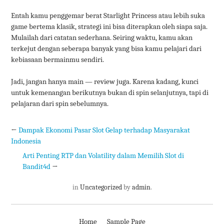
Entah kamu penggemar berat Starlight Princess atau lebih suka
game bertema klasik, strategi ini bisa diterapkan oleh siapa saja.
Mulailah dari catatan sederhana. Seiring waktu, kamu akan
terkejut dengan seberapa banyak yang bisa kamu pelajari dari
kebiasaan bermainmu sendiri.
Jadi, jangan hanya main — review juga. Karena kadang, kunci
untuk kemenangan berikutnya bukan di spin selanjutnya, tapi di
pelajaran dari spin sebelumnya.
←
Dampak Ekonomi Pasar Slot Gelap terhadap Masyarakat
Indonesia
Arti Penting RTP dan Volatility dalam Memilih Slot di
Bandit4d
→
in
Uncategorized
by
admin
.
Home
Sample Page