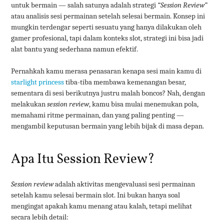
untuk bermain — salah satunya adalah strategi
“Session Review”
atau analisis sesi permainan setelah selesai bermain. Konsep ini
mungkin terdengar seperti sesuatu yang hanya dilakukan oleh
gamer profesional, tapi dalam konteks slot, strategi ini bisa jadi
alat bantu yang sederhana namun efektif.
Pernahkah kamu merasa penasaran kenapa sesi main kamu di
starlight princess
tiba-tiba membawa kemenangan besar,
sementara di sesi berikutnya justru malah boncos? Nah, dengan
melakukan
session review
, kamu bisa mulai menemukan pola,
memahami ritme permainan, dan yang paling penting —
mengambil keputusan bermain yang lebih bijak di masa depan.
Apa Itu Session Review?
Session review
adalah aktivitas mengevaluasi sesi permainan
setelah kamu selesai bermain slot. Ini bukan hanya soal
mengingat apakah kamu menang atau kalah, tetapi melihat
secara lebih detail: