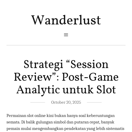
Wanderlust
Strategi “Session
Review”: Post-Game
Analytic untuk Slot
October 20, 2025
Permainan slot online kini bukan hanya soal keberuntungan
semata. Di balik gulungan simbol dan putaran cepat, banyak
pemain mulai mengembangkan pendekatan yang lebih sistematis