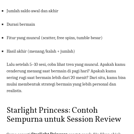
Jumlah saldo awal dan akhir
Durasi bermain
Fitur yang muncul (scatter, free spins, tumble besar)
Hasil akhir (menang/kalah + jumlah)
Lalu setelah 5–10 sesi, coba lihat tren yang muncul. Apakah kamu
cenderung menang saat bermain di pagi hari? Apakah kamu
sering rugi saat bermain lebih dari 20 menit? Dari situ, kamu bisa
mulai membentuk strategi bermain yang lebih personal dan
realistis.
Starlight Princess: Contoh
Sempurna untuk Session Review