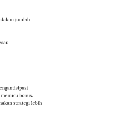
 dalam jumlah
sar.
engantisipasi
 memicu bonus.
akan strategi lebih