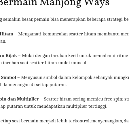
 Bermain Mahjong Ways
 semakin besar, pemain bisa menerapkan beberapa strategi be
 Hitam
– Mengamati kemunculan scatter hitam membantu me
kan.
an Bijak
– Mulai dengan taruhan kecil untuk memahami ritme
 taruhan saat scatter hitam mulai muncul.
 Simbol
– Menyusun simbol dalam kelompok sebanyak mungki
h kemenangan di setiap putaran.
in dan Multiplier
– Scatter hitam sering memicu free spin; st
p putaran untuk mendapatkan multiplier tertinggi.
 setiap sesi bermain menjadi lebih terkontrol, menyenangkan, d