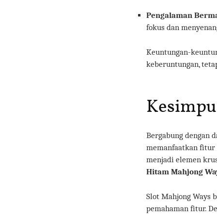
Pengalaman Berma
fokus dan menyenan
Keuntungan-keuntun
keberuntungan, tetap
Kesimpu
Bergabung dengan d
memanfaatkan fitur
menjadi elemen krus
Hitam Mahjong Wa
Slot Mahjong Ways b
pemahaman fitur. D