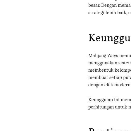
besar. Dengan mem
strategi lebih baik
Keunggu
Mahjong Ways memili
menggunakan siste
membentuk kelompok t
membuat setiap puta
dengan efek modern
Keunggulan ini memb
perhitungan untuk 