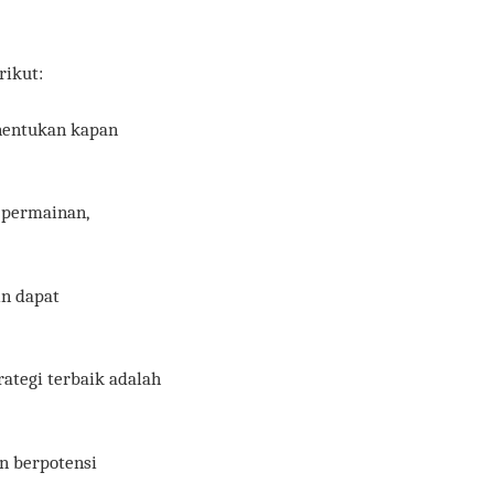
rikut:
nentukan kapan
 permainan,
n dapat
rategi terbaik adalah
an berpotensi