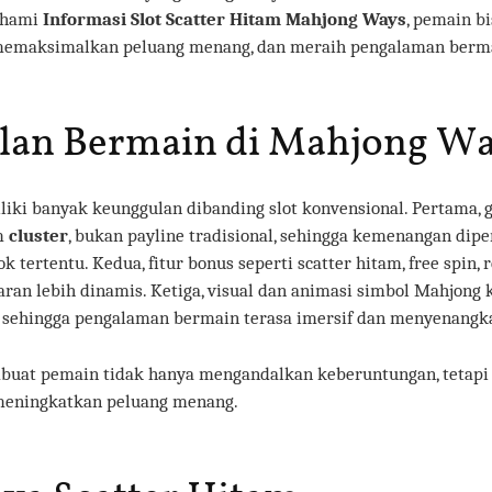
ahami
Informasi Slot Scatter Hitam Mahjong Ways
, pemain b
, memaksimalkan peluang menang, dan meraih pengalaman berma
lan Bermain di Mahjong W
ki banyak keunggulan dibanding slot konvensional. Pertama, 
m
cluster
, bukan payline tradisional, sehingga kemenangan dipe
ertentu. Kedua, fitur bonus seperti scatter hitam, free spin, r
ran lebih dinamis. Ketiga, visual dan animasi simbol Mahjong 
 sehingga pengalaman bermain terasa imersif dan menyenangk
uat pemain tidak hanya mengandalkan keberuntungan, tetapi j
meningkatkan peluang menang.