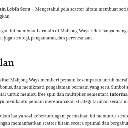
in Lebih Seru
– Mengetahui pola scatter hitam membuat setia
gkan.
gan ini membuat bermain di Mahjong Ways tidak hanya meng
i juga strategi, pengamatan, dan perencanaan.
lan
aftar Mahjong Ways memberi pemain kesempatan untuk merai
 bonus, dan menikmati pengalaman bermain yang seru. Simbol
ial untuk memicu free spin dan multiplier, sementara
Informas
ys
membantu pemain merencanakan strategi taruhan secara m
ukan hanya soal keberuntungan; permainan ini menuntut strat
engan memanfaatkan scatter hitam secara optimal dan bergabu