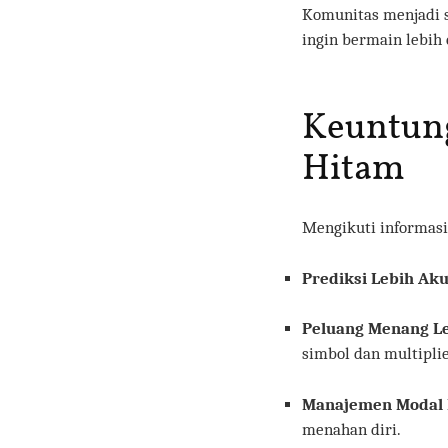
Komunitas menjadi 
ingin bermain lebih 
Keuntun
Hitam
Mengikuti informasi
Prediksi Lebih Aku
Peluang Menang Le
simbol dan multiplie
Manajemen Modal E
menahan diri.