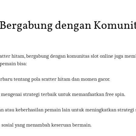
 Bergabung dengan Komuni
tter hitam, bergabung dengan komunitas slot online juga me
 pemain bisa:
rbaru tentang pola scatter hitam dan momen gacor.
mengenai strategi terbaik untuk memanfaatkan free spin.
an atau keberhasilan pemain lain untuk meningkatkan strategi 
i sosial yang menambah keseruan bermain.