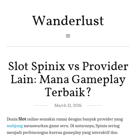
Wanderlust
Slot Spinix vs Provider
Lain: Mana Gameplay
Terbaik?
March 12, 2026
Dunia
Slot
online semakin ramai dengan banyak provider yang
mahjong
menawarkan game seru. Di antaranya, Spinix sering
menjadi perbincangan karena gameplay yang interaktif dan